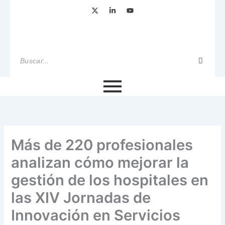
Ir
X
L
Y
-
i
o
al
t
n
u
w
k
t
contenido
i
e
u
t
d
b
t
i
e
e
n
r
-
i
n
Más de 220 profesionales
analizan cómo mejorar la
gestión de los hospitales en
las XIV Jornadas de
Innovación en Servicios